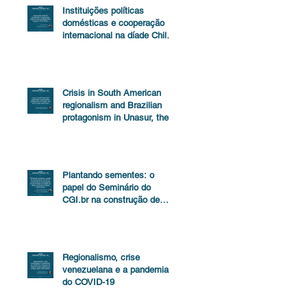
Instituições políticas
domésticas e cooperação
internacional na díade Chile-
Uruguai (1973-2000)
Crisis in South American
regionalism and Brazilian
protagonism in Unasur, the
Lima Group and Prosur
Plantando sementes: o
papel do Seminário do
CGI.br na construção de
uma agenda de proteção de
dados
Regionalismo, crise
venezuelana e a pandemia
do COVID-19