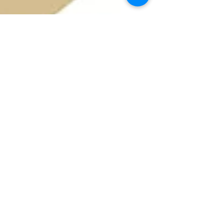
4 de nov. de 2016
1 min de leitura
Conferência de 50 anos do Science
Policy Research Unit
Entre os dias 7 e 9 de setembro, no Reino Unido,
reuniram-se cerca de 500 pesquisadores para
discutir processos de inovação frente aos...