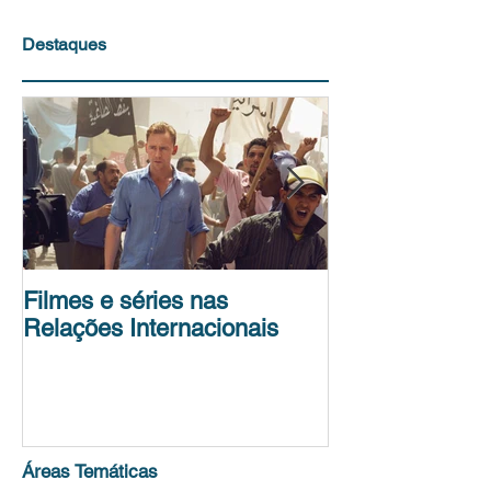
Destaques
Filmes e séries nas
Conferência de
Relações Internacionais
Science Policy
Unit
Áreas Temáticas