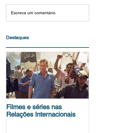
Escreva um comentário
Destaques
Filmes e séries nas
Conferência de
Relações Internacionais
Science Policy
Unit