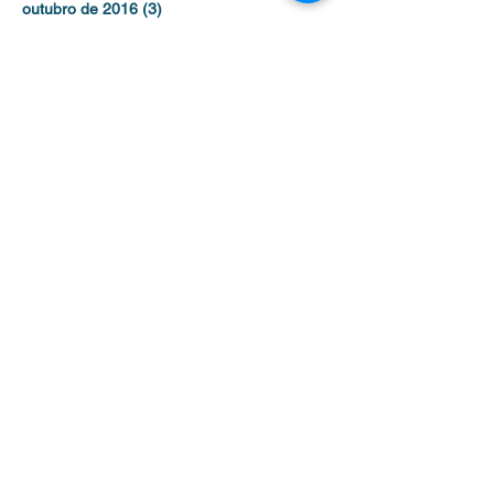
outubro de 2016
(3)
3 posts
setembro de 2016
(1)
1 post
agosto de 2016
(1)
1 post
julho de 2016
(2)
2 posts
Contato /
Contact