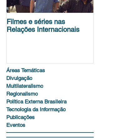
Filmes e séries nas
Conferência de
Relações Internacionais
Science Policy
Unit
Áreas Temáticas
Divulgação
Multilateralismo
Regionalismo
Política Externa Brasileira
Tecnologia da Informação
Publicações
Eventos