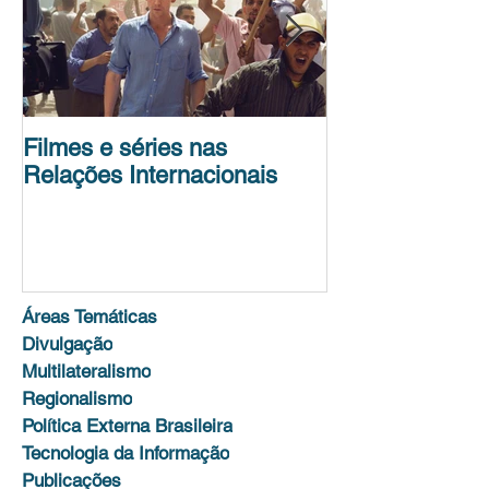
Filmes e séries nas
Conferência de
Relações Internacionais
Science Policy
Unit
Áreas Temáticas
Divulgação
Multilateralismo
Regionalismo
Política Externa Brasileira
Tecnologia da Informação
Publicações