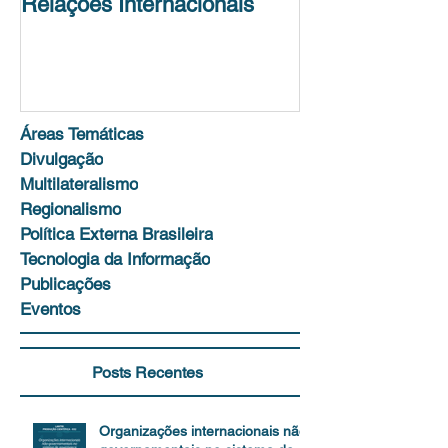
Relações Internacionais
Science Policy
Unit
Áreas Temáticas
Divulgação
Multilateralismo
Regionalismo
Política Externa Brasileira
Tecnologia da Informação
Publicações
Eventos
Posts Recentes
Organizações internacionais não-