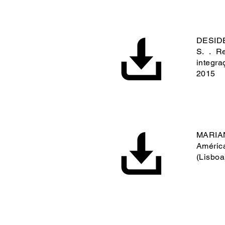
DESIDE
S. . R
integra
2015
MARIANO
Améric
(Lisboa)