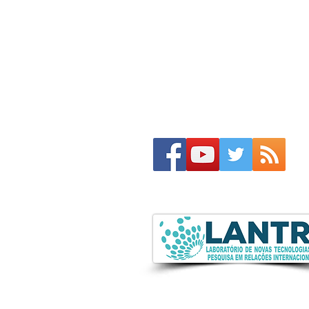
Termos de Uso do Acervo do site
LANTRI
(Clique aqui)