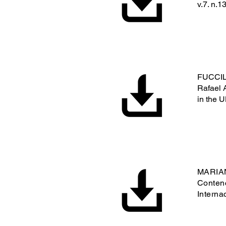
v.7. n.1
FUCCIL
Rafael 
in the U
MARIAN
Conten
Interna