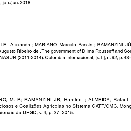
3, jan./jun. 2018.
LE, Alexandre; MARIANO Marcelo Passini; RAMANZINI JÚ
Augusto Ribeiro de . The government of Dilma Rousseff and Sout
NASUR (2011-2014). Colombia Internacional, [s. l.], n. 92, p. 4
O, M. P.; RAMANZINI JR, Haroldo. ; ALMEIDA, Rafael A.
ciosos e Coalizões Agrícolas no Sistema GATT/OMC. Monç
cionais da UFGD, v. 4, p. 27, 2015.