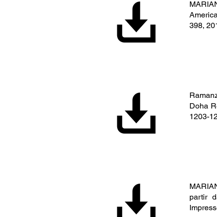
MARIANO
America
398, 20
Ramanzi
Doha Ro
1203-12
MARIANO
partir 
Impresso