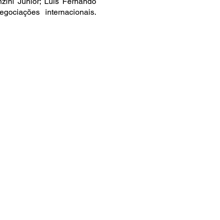
nzini Júnior; Luis Fernando
negociações internacionais.