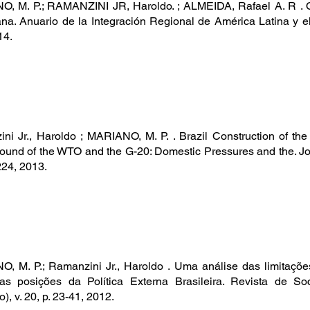
, M. P.; RAMANZINI JR, Haroldo. ; ALMEIDA, Rafael A. R . O 
na. Anuario de la Integración Regional de América Latina y el 
14.
ni Jr., Haroldo ; MARIANO, M. P. . Brazil Construction of the 
und of the WTO and the G-20: Domestic Pressures and the. Journ
24, 2013.
, M. P.; Ramanzini Jr., Haroldo . Uma análise das limitaçõe
das posições da Política Externa Brasileira. Revista de So
), v. 20, p. 23-41, 2012.