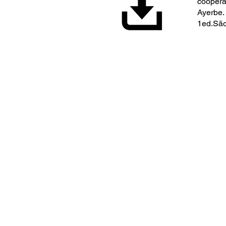
coopera
Ayerbe.
1ed.São 