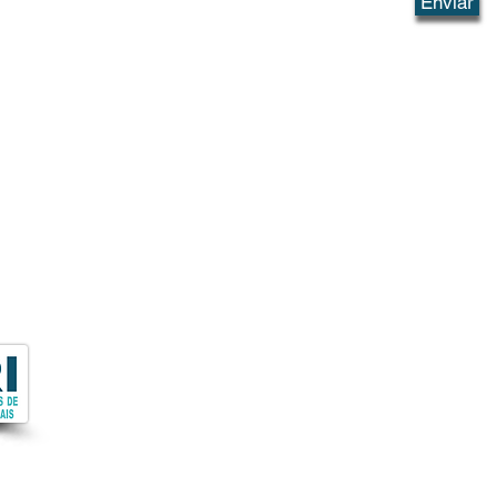
Enviar
 do
Endereço:
Av. Eufrásia Monteiro Petráglia, 900
Jd. Dr. Antonio Petráglia -14409-160 - Franca, SP,
Brasil.