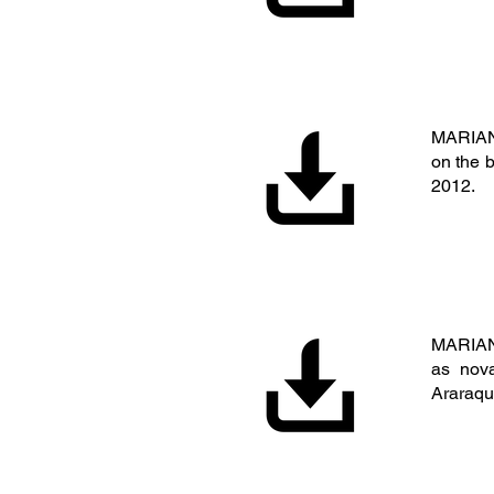
MARIANO
on the b
2012.
MARIANO
as nova
Araraqua