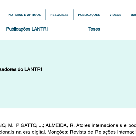
NOTÍCIAS E ARTIGOS
PESQUISAS
PUBLICAÇÕES
VÍDEOS
BA
Publicações LANTRI
Teses
isadores do LANTRI
, M.; PIGATTO, J.; ALMEIDA, R. Atores internacionais e pode
cionais na era digital. Monções: Revista de Relações Intern