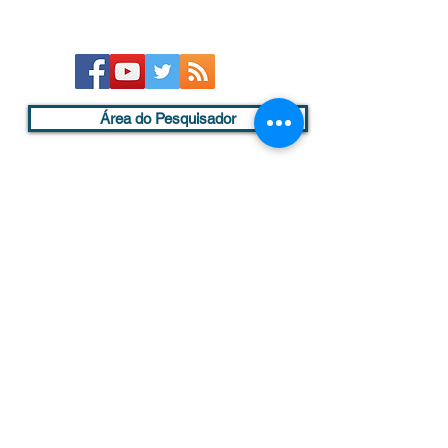
Área do Pesquisador
Endereço:
Av. Eufrásia Monteiro Petráglia, 900
Jd. Dr. Antonio Petráglia -14409-160 -
Franca, SP, Brasil.