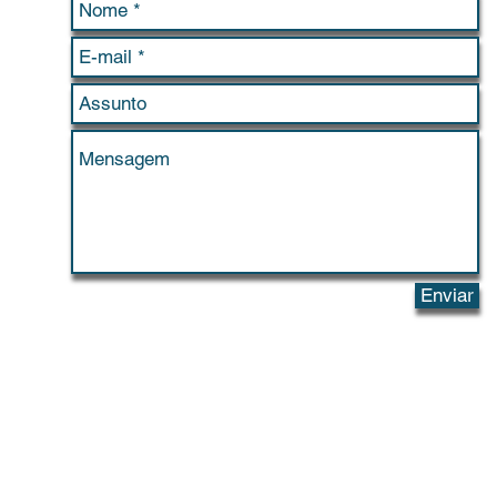
Enviar
 do