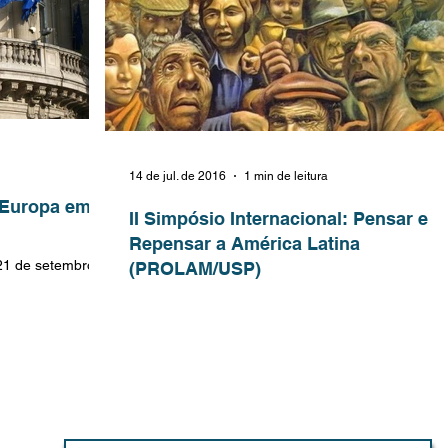
14 de jul. de 2016
1 min de leitura
– Europa em
II Simpósio Internacional: Pensar e
Repensar a América Latina
21 de setembro
(PROLAM/USP)
 Europeias
Imagem by Antonio Berni - "Manifestación, 1934"
ireito...
Entre os dias 17 e 21 de outubro de 2015 ocorrer
segunda edição do Simpósio...
Contato / Contact