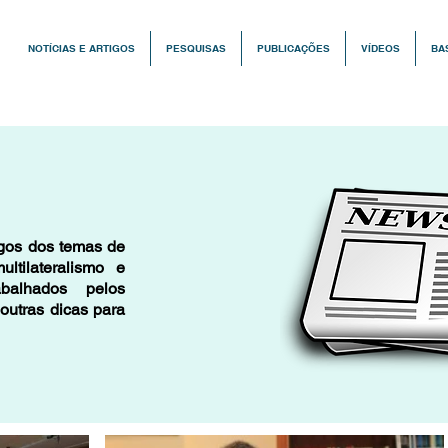
NOTÍCIAS E ARTIGOS
PESQUISAS
PUBLICAÇÕES
VÍDEOS
BA
igos dos temas de
ultilateralismo e
abalhados pelos
outras dicas para