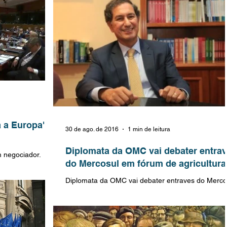
 a Europa''
30 de ago. de 2016
1 min de leitura
Diplomata da OMC vai debater entra
m negociador.
do Mercosul em fórum de agricultura
boa para a Grã-
isso...
Diplomata da OMC vai debater entraves do Merco
em fórum de agricultura. O diplomata brasileiro na
Organização Mundial do Comércio...