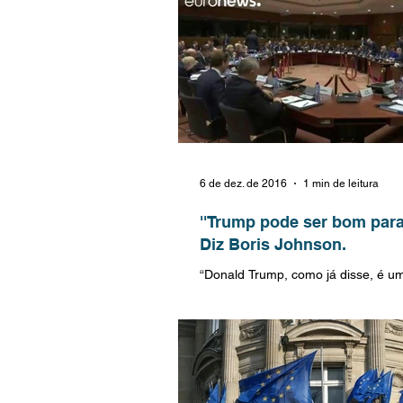
6 de dez. de 2016
1 min de leitura
''Trump pode ser bom para
Diz Boris Johnson.
“Donald Trump, como já disse, é u
Acho que isso pode ser uma coisa 
Bretanha e para a Europa e é sobre 